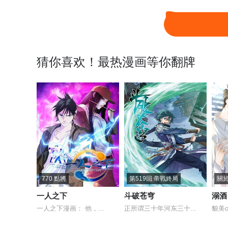
1111 天种禁界
1110 银石矿
1
1106 亚天种
1105 古老王的选择
1
猜你喜欢！最热漫画等你翻牌
1101 属于我的战役
1100 倒映圣城
1
1096 有备而来
1095 欺诈之眼
1
1091 罪无可赦
1090 能吃的图腾兽
1
1086 浮夸演技
1085 鸾凤兄妹
1
770 點將
第519回 帝戰終局
1081 特殊体质
1080 阿帕丝VS天痕白虎
1
一人之下
斗破苍穹
溺酒
一人之下漫画： 他，...
正所谓三十年河东三十...
貌美o
1076 瑟瑟发抖的食物
1075 鹰群的囤粮仓
1