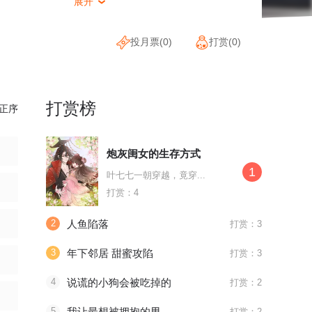
展开

投月票(
0
)
打赏(
0
)
打赏榜
正序
炮灰闺女的生存方式
1
叶七七一朝穿越，竟穿...
打赏：4
2
人鱼陷落
打赏：3
3
年下邻居 甜蜜攻陷
打赏：3
4
说谎的小狗会被吃掉的
打赏：2
5
我让最想被拥抱的男人给威胁了
打赏：2