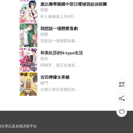
惠比壽學園國中部日曜補習組偵探團
戀愛
和人氣極速上升的E...
我想談一場戀愛喜劇
戀愛
我想談一場戀愛喜劇...
和美杜莎的N-type生活
搞笑
阿姆罗，我正在做贪...
吉田檸檬水果糖
格鬥
京都大學生恐懼症的...
角
免费分享以及在线浏览平台