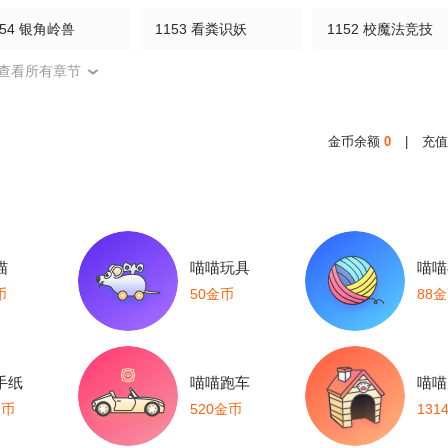
154 银角岭兽
1153 看粪识妖
1152 校魔法竞技
查看所有章节
149 重要线索
1148 发配图尔斯
1147 狂戾之泉
144 银月泰坦之剑
1143 炎王莫凡
1142 送你们上路
金币余额
0
|
充值
139 校长狄克
1138 里特军校
1137 商会皮囊
134 跨天火弓
1133 烈火煮海
1132 手撕雷电
喵
喵喵玩具
喵喵
129 位面裂痕
1128 挡不住
1127 银月泰坦
币
50金币
88
124 巨人追踪
1123 反魔法师教会（下）
1122 反魔法师教会（上）
手纸
喵喵跑车
喵喵
119 泰坦巨人脏器
1118 较个高下
1117 让血流一会
金币
520金币
131
114 诅咒借体术
1113 鲜血牛祀
1112 凡事狂妄