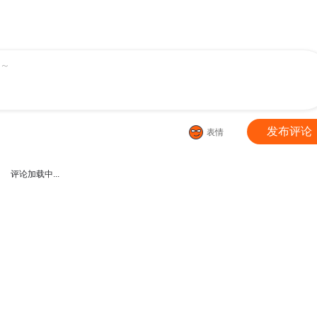
069 天山兽群
1068 天山集结点
1067 移动食堂
064 病症爆发
1063 山霜之莲
1062 病号番队
～
059 等待活埋
1058 荒漠食骨蛛
1057 天痕雪莲
054 日光城
1053 诺曼，不畏强权
1052 挑战骑士团
发布评论
表情
049 谁要他死？
1048 尸体标本
1047 失踪了
评论加载中...
044 暗月凝晶
1043 一个人的军队
1042 海妖大军
039 水下妖颅
1038 两条骨鞭
1037 大胆绕后
034 潮之灵
1033 没有气息更危险
1032 直接宰不就好了？
029 八小时危机
1028 海妖出没
1027 万米空降