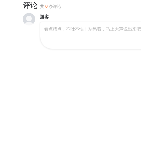
评论
1071 有人搅局
1070 古老虫王
1
共
0
条评论
游客
1066 天山魔虎
1065 怒压麦龙佣兵团
1
看点槽点，不吐不快！别憋着，马上大声说出来吧
1061 死因不明
1060 步步为陷
1
1056 神偶遇
1055 异端嫌疑人
1
1051 和伊之纱交易
1050 黑暗王分身
1
1046 蒸汽自爆
1045 黑暗影裔长者
1
1041 霸下罩着
1040 双灾星VS霸下
1
1036 英雄
1035 风速小侯
1
1031 海兽撞桥
1030 胖子诱饵
1