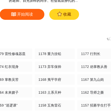
的老师、目光异样的同学、社会底层挣扎的...
开始阅读
收藏
179 雷性修魂器皿
1178 重力挂铅
1177 行刑长
174 红衣现身
1173 弃车保帅
1172 劝掌教从善
169 掌教吴苦
1168 夷平学府
1167 第九山岗
164 未来嫂子
1163 土系天种
1162 导师之撕
159 “巡逻课”
1158 五角雷石
1157 招募学生打手