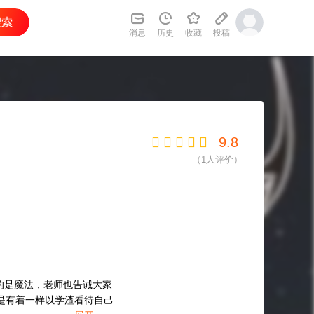
消息
历史
收藏
投稿
9.8
（
1
人评价）
的是魔法，老师也告诫大家
是有着一样以学渣看待自己