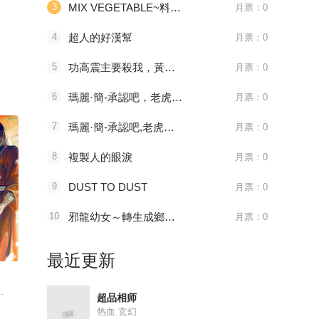
3
MIX VEGETABLE~料理關係~
月票：0
4
超人的好漢幫
月票：0
5
功高震主要殺我，黃袍加身你哭啥
月票：0
6
瑪麗·簡-承認吧，老虎特刊
月票：0
7
瑪麗·簡-承認吧,老虎特刊
月票：0
8
複製人的眼淚
月票：0
9
DUST TO DUST
月票：0
10
邪龍幼女～轉生成鄉村少女的最強龍神、肆無忌憚開無雙～
月票：0
中奖公告 中奖公告
1181 审判会-蜂刺
第524話
最近更新
元尊
全职法师
妖神记
.
主人公周元，为周朝皇...
主角莫凡继承了一个神...
妖神一出，谁
超品相师
热血 玄幻