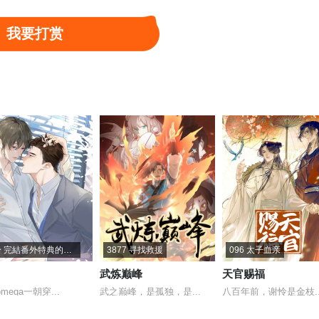
我要打赏
109 报案自首
1108 社会败类
1107 碎石圈
104 这场重逢
1103 邪龙掠天
1102 封魔梵葵
099 伪装
1098 褪皮治愈
1097 姜还是老的辣
094 阿帕丝的姐姐
1093 七大天使
1092 天种
089 口水石
1088 七百年天山圣莲
1087 扭曲空间
084 天荒冰痕
1083 狡猾狐君
1082 冷山雪兽
關於 完結番外特典的通知
3877 寻找救援
096 太子血亲
079 绑走小白虎
1078 天痕白虎
1077 小白虎
武炼巅峰
天官赐福
mega一朝穿...
武之巅峰，是孤独，是...
八百年前，谢怜是金枝..
074 是友军
1073 各队结盟
1072 以牙还牙