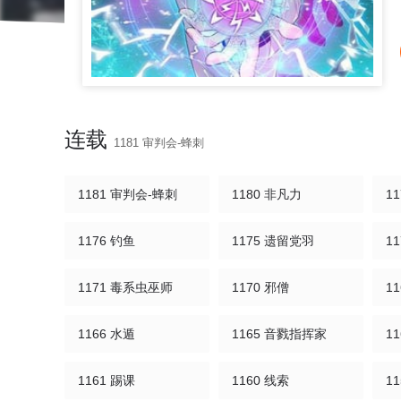
连载
1181 审判会-蜂刺
1181 审判会-蜂刺
1180 非凡力
1
1176 钓鱼
1175 遗留党羽
1
1171 毒系虫巫师
1170 邪僧
1
1166 水遁
1165 音戮指挥家
1
1161 踢课
1160 线索
1