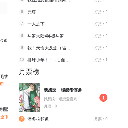
6
元尊
打赏：2
7
一人之下
打赏：2
8
斗罗大陆4终极斗罗
打赏：2
金币
9
我！天命大反派（隔周双更）
打赏：2
10
排球少年！！ - 古館春一
打赏：1
月票榜
毛线
金币
我想談一場戀愛喜劇
1
我想談一場戀愛喜劇...
月票：0
别墅
4金币
2
潘多拉頻道
月票：0