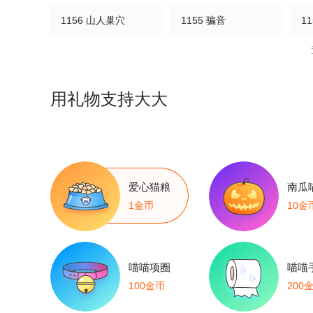
1156 山人巢穴
1155 骗音
1
1151 导师聚会
1150 第一次教学
1
1146 你不是穆白！
1145 鬼济戏法
1
用礼物支持大大
1141 只能留一个
1140 诡异冰击
1
1136 尽管去求救
1135 歹郎公会
1
爱心猫粮
南瓜
1131 两百米级！
1130 幻影泰坦
1
1金币
10金
1126 锁定觅食点
1125 暴食者
1
喵喵项圈
喵喵
1121 目击者
1120 泰坦巨人
1
100金币
200
1116 昆仑祖虎
1115 神印礼赞也要看脸
1