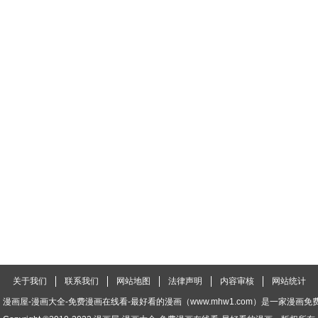
024 无避难所
1023 驯化无羽鸟
1022 矴城选举
019 蛮不讲理
1018 影煞恶灵
1017 俯断枷锁
1014 砰然心动，邪星
1013 钴蓝成群
1012 那就是无羽鸟
009 青年选拔大赛
1008 次序之变
1007 红衣主教
004 不太听话
1003 帮手很多
1002 真空地带
99 矴城危机
998 岩鲨突袭！
997 淤泥变形怪
94 限制令
993 搞臭名声
992 土系切磋
关于我们
联系我们
网站地图
法律声明
内容审核
网站统计
89 超阶了！！
988 图腾领袖
987 完整的神鹿之
漫画屋-漫画大全-免费漫画在线看-最好看的漫画（www.mhw1.com）是一家漫画