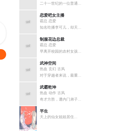
二十一世纪的一位普通...
恋爱吧女主播
霸总 恋爱
知名吃播李可儿，却天...
制服花边总裁
霸总 恋爱
早离开校园的农村女孩...
武神空间
热血 玄幻 古风
对于穿越者来说，最重...
武霸乾坤
热血 动作 古风
奇才方胜，遭内门弟子...
平生
天上的仙女姐姐居住...