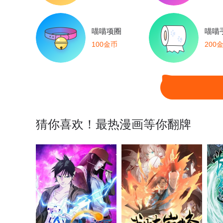
喵喵项圈
喵喵
100金币
200
猜你喜欢！最热漫画等你翻牌