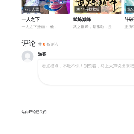
771 人選
3877 寻找救援
第5
一人之下
武炼巅峰
斗破
一人之下漫画： 他，...
武之巅峰，是孤独，是...
正所
评论
共
0
条评论
游客
看点槽点，不吐不快！别憋着，马上大声说出来吧
站内评论已关闭