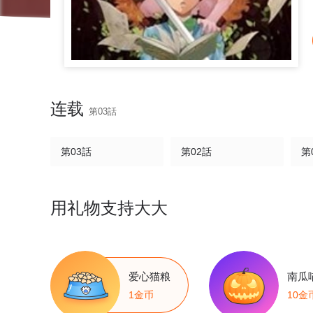
连载
第03話
第03話
第02話
第
用礼物支持大大
爱心猫粮
南瓜
1金币
10金