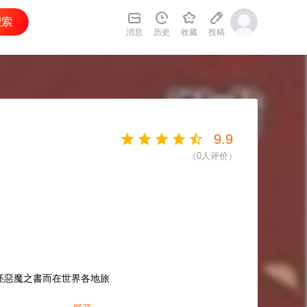
消息
历史
收藏
投稿
9.9
（
0
人评价）
坯惡魔之書而在世界各地旅