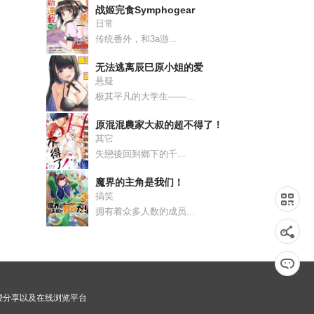
战姬完食Symphogear
日常
传统番外，和3a游...
无法逃离辰巳原小姐的爱
悬疑
极其平凡的大学生——...
原混混農家大叔的超不得了！
其它
失戀後回到鄉下的千...
魔界的主角是我们！
搞笑
拥有着众多人数的成员...
免费分享以及在线浏览平台