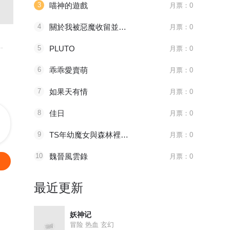
3
喵神的遊戲
月票：0
096 太子血亲
1181 审判会-蜂刺
215 如之
4
關於我被惡魔收留並不得不和他同一屋檐下的事
月票：0
天官赐福
全职法师
绍宋
.
八百年前，谢怜是金枝...
主角莫凡继承了一个神...
皇九子赵构在
5
PLUTO
月票：0
6
乖乖愛賣萌
月票：0
7
如果天有情
月票：0
8
佳日
月票：0
9
TS年幼魔女與森林裡的熊先生～本想靠製作藥水在異世界悠閒度日
月票：0
10
魏晉風雲錄
月票：0
最近更新
妖神记
冒险 热血 玄幻