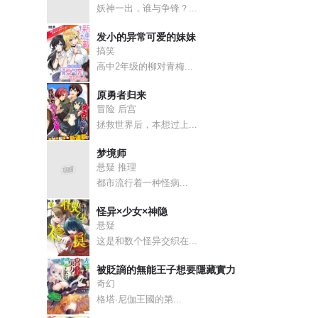
妖神一出，谁与争锋？...
发小的异常可爱的妹妹
搞笑
高中2年级的柳对青梅...
原勇者归来
冒险 后宫
拯救世界后，本想过上...
梦境师
悬疑 推理
都市流行着一种怪病...
怪异×少女×神隐
悬疑
这是和数个怪异交织在...
被貶謫的無能王子想要隱藏實力
奇幻
格塔·尼伽王國的第...