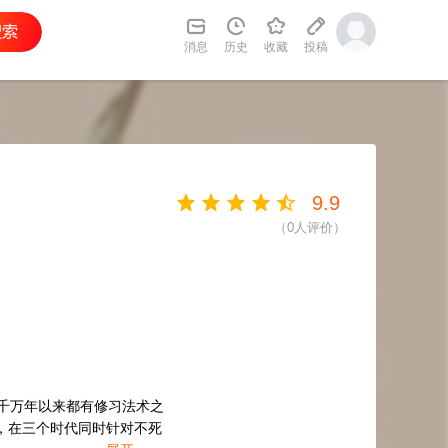
消息
历史
收藏
投稿
9.9
（
0
人评价）
千万年以来都有修习法术之
，在三个时代同时针对不死