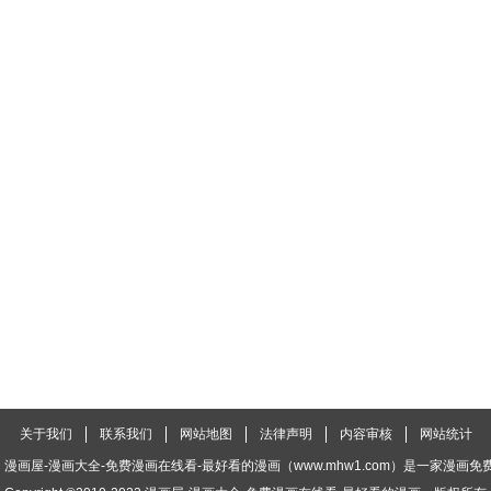
第六十七回 万业浮游 下
第六十七回 万业浮游 上
第六十六 万业之矢
第六十五回 万业永梦 上
第六十四回 万业无我 下
第六十四
第六十三回 万业逢仙 上
第六十二回 万业男儿
第六十一回 万业凶
第六十回 万业战队 上
第五十九回 万业白夜 下
第五十九
知
第五十八回 万业之梦 中
第五十八
第五十七回 万业化魔 上
第五十六回 万业之门 下
第五十六
五十四回 万业真渊
第五十三回 万业百里
请假单
关于我们
联系我们
网站地图
法律声明
内容审核
网站统计
第五十二回 万业古今 上
第五十一回 万业新界 下
第五十一
漫画屋-漫画大全-免费漫画在线看-最好看的漫画（www.mhw1.com）是一家漫画