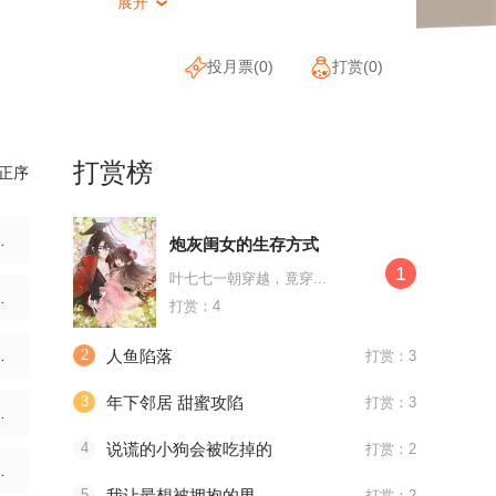
展开

投月票(
0
)
打赏(
0
)
打赏榜
正序
：日月終場
炮灰闺女的生存方式
1
叶七七一朝穿越，竟穿...
：日月战果
打赏：4
：日月業臨
2
人鱼陷落
打赏：3
3
年下邻居 甜蜜攻陷
打赏：3
月觀天 下
4
说谎的小狗会被吃掉的
打赏：2
：日月首尾
5
我让最想被拥抱的男人给威胁了
打赏：2