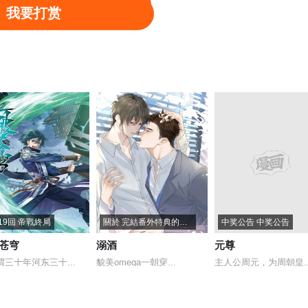
我要打赏
第一百零九回 万业大争 上
第一百零八回 万业战记
第一百零
第一百零六点五回 咕咕之道
第一百零六回 万业百业 下
第一百零
第一百零五回 万业宏法 中
第一百零四回 万业远法 下
第一百零
第一百零二回 万业寻踪 下
第一百零二回 万业寻踪 上
第一百零
九十九回 万业插曲
第九十九回 万业插曲 上
第九十八
第九十六回 万业大会 下
第九十六回：万业大会 上
第九十五回：万
19回 帝戰終局
關於 完結番外特典的通知
中奖公告 中奖公告
苍穹
溺酒
元尊
第九十四回 万业千机 下
第九十四回 万业千机 上
第九十三
谓三十年河东三十...
貌美omega一朝穿...
主人公周元，为周朝皇..
第九十一点五回 嘻嘻之道
第九十回 万业再会 下
第九十