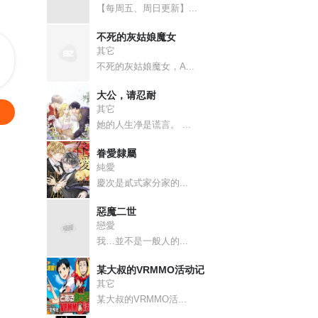
【每周五、周日更新】...
回 万业末局 下
不死的灰姑娘魔女
回 万业大神 下
其它
不死的灰姑娘魔女，A...
回 万业图命 下
大公，请忍耐
其它
说
她的人生净是谎言。 ...
眷愛隸屬
回 万业奇通 上
純愛
慶次是貳式家分家的...
回 万业各方 下
惡魔二世
戀愛
回 万业湖海 下
我…並不是一般人的...
某大叔的VRMMO活动记
回 万业七尸 下
其它
某大叔的VRMMO活...
回 万业之猫 中