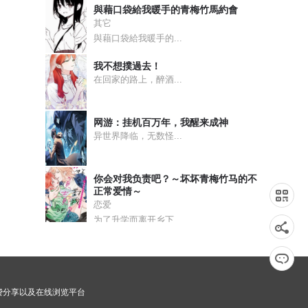
與藉口袋給我暖手的青梅竹馬約會
其它
與藉口袋給我暖手的...
回 万业无我 中
我不想撲過去！
在回家的路上，醉酒...
意
网游：挂机百万年，我醒来成神
回 万业白夜 中
异世界降临，无数怪...
回 万业之梦 上
你会对我负责吧？～坏坏青梅竹马的不
正常爱情～
回 万业之门 上
恋爱
为了升学而离开乡下...
回 万业新界 中
免费分享以及在线浏览平台