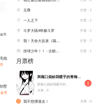
：日月業人
6
元尊
打赏：2
：日月同月
7
一人之下
打赏：2
8
斗罗大陆4终极斗罗
打赏：2
月龟龟 下
金币
9
我！天命大反派（隔周双更）
打赏：2
业开篇 上
10
排球少年！！ - 古館春一
打赏：1
十二回 万业皓命
毛线
月票榜
金币
五回 万业宏法 上
與藉口袋給我暖手的青梅竹馬約會
1
六回 万业探君 下
與藉口袋給我暖手的...
别墅
月票：0
4金币
十三回 万业蓬莱
2
我不想撲過去！
月票：0
一十回 万业家主