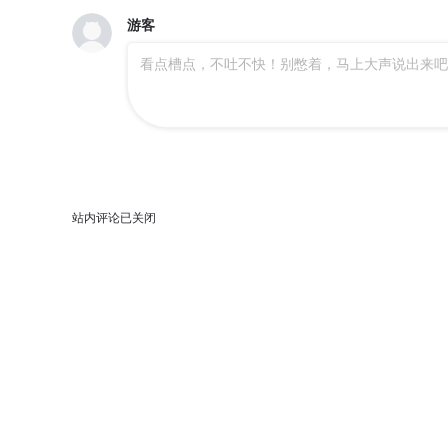
第九十回 万业业万
第八十九回 万业之刻 下
游客
看点槽点，不吐不快！别憋着，马上大声说出来吧
第八十七回 万业末局 上
第八十六回 万业明符 下
第八十五回 万业大神 中
第八十五回 万业大神 上
第八十三回 万业图命 上
第八十二回 万业织法 下
第
站内评论已关闭
第八十回 万业来魇 下
第八十回 万业来魇 上
第七十八点五话 哼哼之道
第七十八回 万业魔动 下
第七十六回 万业各方 上
第七十五回 万业儿光
第
第七十三回 万业湖海 上
第七十二点五回 咳咳之道
第七十一回 万业七尸 上
第七十回 万业因战 下