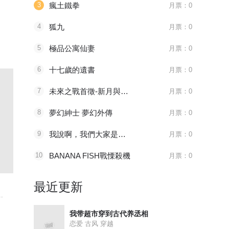
3
瘋土鐵拳
月票：0
七回 万业多极 下
4
狐九
月票：0
5
極品公寓仙妻
月票：0
六回 万业百业 中
6
十七歲的遺書
月票：0
四回 万业远法 上
7
未來之戰首徵-新月與艾歐
月票：0
一回 万业之星 下
8
夢幻紳士 夢幻外傳
月票：0
回 万业又瘟 下
9
我說啊，我們大家是要好的朋友嗎？是要好的朋友吧。
月票：0
10
BANANA FISH戰慄殺機
月票：0
业明事 下
1181 审判会-蜂刺
096 太子血亲
215 如之
全职法师
天官赐福
绍宋
最近更新
回 万业闯府 下
.
主角莫凡继承了一个神...
八百年前，谢怜是金枝...
皇九子赵构在
回 万业再会 上
我带超市穿到古代养丞相
恋爱 古风 穿越