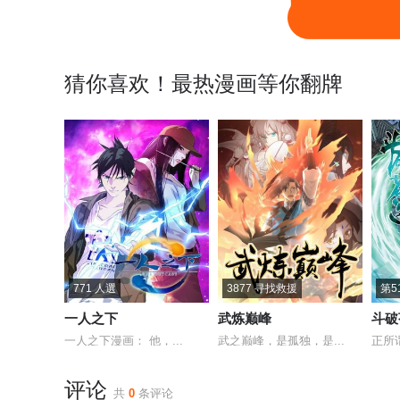
第一百零九回 万业大争 下
第一百零九回 万业大争 中
猜你喜欢！最热漫画等你翻牌
第一百零七点五回 啦啦之道
第一百零七回 万业多极 上
第一百零六回 万业百业 上
第一百零五回 万业宏法 下
第一百零三回 万业万里 上
第一百零三回 万业万里
第一百零一回 万业之星 上
第一百回 万业八卦
第
第九十八回 万业又瘟 上
第九十七回 万业大事
771 人選
3877 寻找救援
第5
一人之下
武炼巅峰
斗破
第九十五回：万业明事 中
第九十五回：万业明事 上
一人之下漫画： 他，...
武之巅峰，是孤独，是...
正所
第九十三回 万业闯府 上
第九十二回 万业新说
评论
共
0
条评论