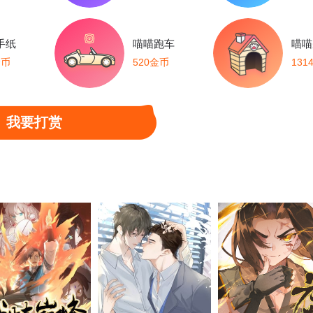
手纸
喵喵跑车
喵喵
金币
520金币
131
我要打赏