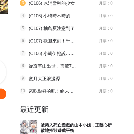
3
(C106) 冰消雪融的少女
月票：0
096 太子血亲
1181 审判会-蜂刺
第525話
4
(C106) 小時時不時的時候3 ~命運的四方會談~
月票：0
天官赐福
全职法师
妖神记
.
八百年前，谢怜是金枝...
主角莫凡继承了一个神...
妖神一出，谁
5
(C107) 柚鳥夏注意到了
月票：0
6
(C107) 歡迎來到！千年幼兒園
月票：0
7
(C106) 小凱伊她說…想要玩遊戲!? 千年學園冒險篇!
月票：0
8
從哀牢山出世，震驚749局
月票：0
9
蜜月大正浪漫譚
月票：0
10
來吃點好的吧！終末菜單
月票：0
最近更新
被捲入死亡遊戲的山本小姐，正隨心所
欲地摧毀遊戲平衡