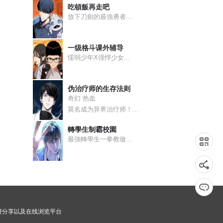
吃頓飯再走吧
放下刀劍的最強勇者...
一级格斗课外辅导
懦弱少年X强悍少女...
伪治疗师的生存法则
奇幻 热血
莫名成为异界治疗师！...
轉學生制霸校園
最強轉學生一拳教做...
免费分享以及在线浏览平台