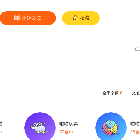
开始阅读
收藏
金币余额
0
|
充值
喵
喵喵玩具
喵喵
币
50金币
88