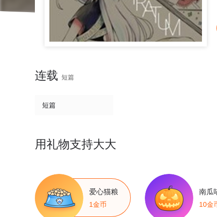
连载
短篇
短篇
用礼物支持大大
爱心猫粮
南瓜
1金币
10金