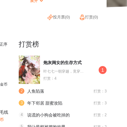
展开

投月票(
0
)
打赏(
0
)
打赏榜
正序
炮灰闺女的生存方式
1
叶七七一朝穿越，竟穿...
打赏：4
金币
2
人鱼陷落
打赏：3
3
年下邻居 甜蜜攻陷
打赏：3
毛线
4
说谎的小狗会被吃掉的
打赏：2
金币
5
我让最想被拥抱的男人给威胁了
打赏：2