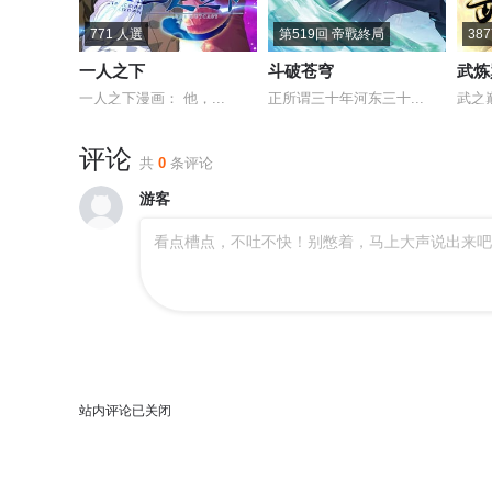
771 人選
第519回 帝戰終局
38
一人之下
斗破苍穹
武炼
一人之下漫画： 他，...
正所谓三十年河东三十...
武之
评论
共
0
条评论
游客
看点槽点，不吐不快！别憋着，马上大声说出来吧
站内评论已关闭