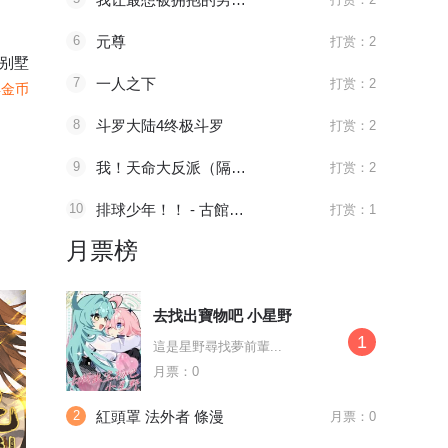
6
元尊
打赏：2
别墅
7
一人之下
打赏：2
4金币
8
斗罗大陆4终极斗罗
打赏：2
9
我！天命大反派（隔周双更）
打赏：2
10
排球少年！！ - 古館春一
打赏：1
月票榜
去找出寶物吧 小星野
1
這是星野尋找夢前輩...
月票：0
2
紅頭罩 法外者 條漫
月票：0