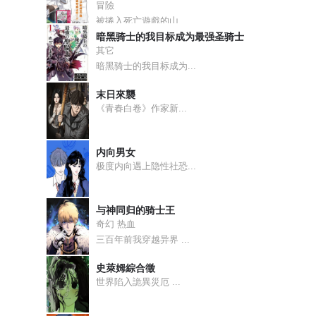
冒險
被捲入死亡遊戲的山...
暗黑骑士的我目标成为最强圣骑士
其它
暗黑骑士的我目标成为...
末日來襲
《青春白卷》作家新...
内向男女
极度内向遇上隐性社恐...
与神同归的骑士王
奇幻 热血
三百年前我穿越异界 ...
史萊姆綜合徵
世界陷入詭異災厄 ...