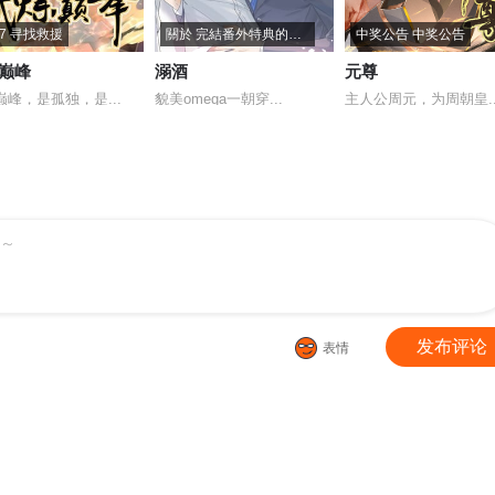
77 寻找救援
關於 完結番外特典的通知
中奖公告 中奖公告
巅峰
溺酒
元尊
巅峰，是孤独，是...
貌美omega一朝穿...
主人公周元，为周朝皇..
～
发布评论
表情