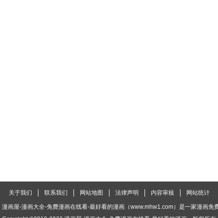
关于我们
联系我们
网站地图
法律声明
内容审核
网站统计
漫画屋-漫画大全-免费漫画在线看-最好看的漫画（www.mhw1.com）是一家漫画