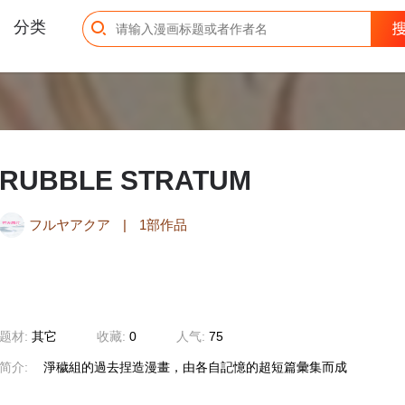
分类
RUBBLE STRATUM
フルヤアクア
|
1部作品
题材:
其它
收藏:
0
人气:
75
简介:
淨穢組的過去捏造漫畫，由各自記憶的超短篇彙集而成