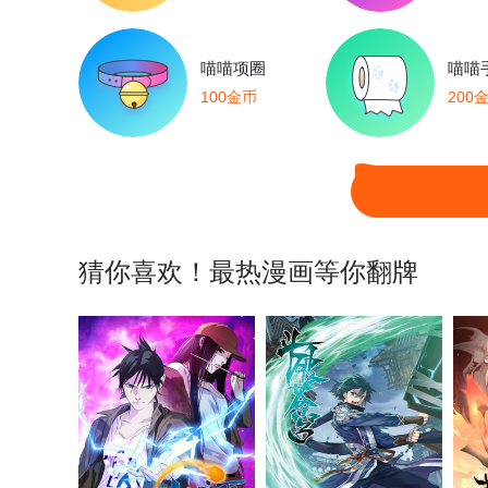
喵喵项圈
喵喵
100金币
200
猜你喜欢！最热漫画等你翻牌