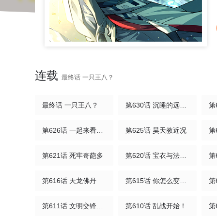
连载
最终话 一只王八？
最终话 一只王八？
第630话 沉睡的远古妖神
第
第626话 一起来看书！
第625话 昊天教近况
第621话 死牢奇葩多
第620话 宝衣与法袍！
第
第616话 天龙佛丹
第615话 你怎么变绿了？
第
第611话 文明交锋，各方乱战
第610话 乱战开始！