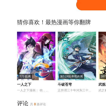
第561话 成神路资格
第560话 统统灭杀！
猜你喜欢！最热漫画等你翻牌
第556话 神海里有怪物！
第555话 严刑逼供！
第
第551话 黄金卫试炼
第550话 皇朝刑部
第
第546话 昊天上帝的旨意
第545话 斩草除根，替代无僵！
第
第541话 献上贺礼
第540话 告知天下
第
第536话 熟人见面
第535话 剑池也黑！
770 點將
第519回 帝戰終局
38
一人之下
斗破苍穹
武炼
第531话 加入剑池
第530话 龙家出事
一人之下漫画： 他，...
正所谓三十年河东三十...
武之
第526话 表面夫妻
第525话 长公主风羲
第
评论
共
0
条评论