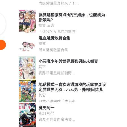
内娱紫微星真的来了！...
就算是稍微有点H的三姐妹，也能成为
需借他人手？
新娘吗?
搞笑 后宫
「让我的女儿们习惯与...
？
混血魅魔散篇合集
搞笑
混血魅魔散篇合集
小惡魔少年與世界最強男裝未婚妻
！
其它
賽路菲爾是權傾朝野...
？我能斩你
地狱模式～喜欢速通游戏的玩家在废设
定异世界无双 - ハム男・藻/铁田猿儿
其它
日本小说网站「成为小...
魔男阿一
奇幻 格鬥
遍及全世界向魔法發...
！