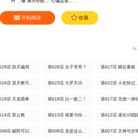
丹”，修“通天经图”。 心诚志竖，...
开始阅读
收藏
629话 惊天骗局
第628话 太子哥哥？
第627话 横征暴敛
第624话 昊天教可不是你能动的！
第623话 大罗天功
第622话 小
619话 天龙霸拳
第618话 以一敌二！
第617话 无债一身
614话 星云教
第613话 谁要与你正面厮杀？
第612话 虚化VS隐
第609话 破阵可以，得加钱！
第608话 龙是这么打架的？
第607话 主神与文