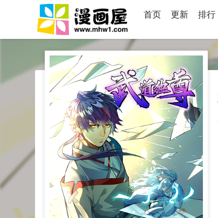
首页
更新
排行