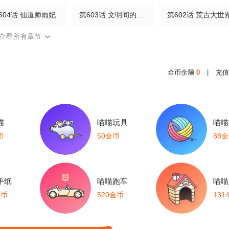
604话 仙道师雨妃
第603话 文明间的差距
第602话 荒古大世
查看所有章节
599话 大肆搜刮
第598话 潜入熊巢
第597话 飞
第594话 拒绝配合演出
第593话 加入齐天教！
第592话 三境一道
金币余额
0
|
充值
第589话 更上一层，纯阳武魂！
第588话 武魂雏形
第587话 重返阴阳
第584话 千年心血毁于一旦
第583话 紧急撤军
第582话 封神印！
喵
喵喵玩具
喵喵
币
50金币
88
579话 朱雀之灾
第578话 告别
第577话 阵启，杀
574话 你当我蠢？
第573话 姜太上出现
第572话 囚神舟
手纸
喵喵跑车
喵喵
金币
520金币
131
第569话 朱雀守护大阵
第568话 他日因今日果
第567话 我
564话 人族兴衰
第563话 抱头鼠窜
第562话 杀破